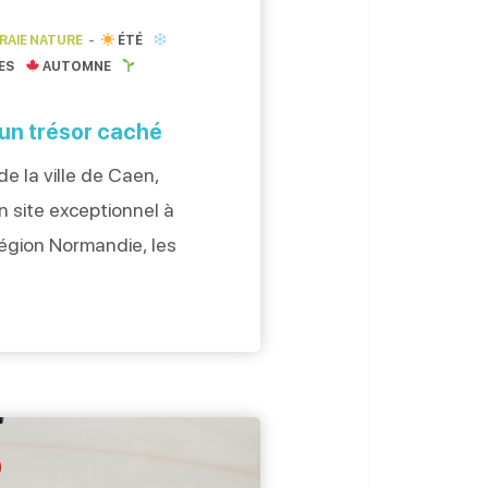
VRAIE NATURE
ÉTÉ
RES
AUTOMNE
un trésor caché
de la ville de Caen,
n site exceptionnel à
Région Normandie, les
ueillent l’IMEC (Institut
ntemporaine) dont la
e se trouve dans
tre calme monastique,
trésors littéraires, on