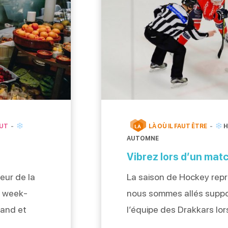
AUT
LÀ OÙ IL FAUT ÊTRE
H
LÀ
AUTOMNE
Vibrez lors d’un mat
eur de la
La saison de Hockey repre
es week-
nous sommes allés suppor
mand et
l’équipe des Drakkars lor
es
1. Né en décembre 1968, l