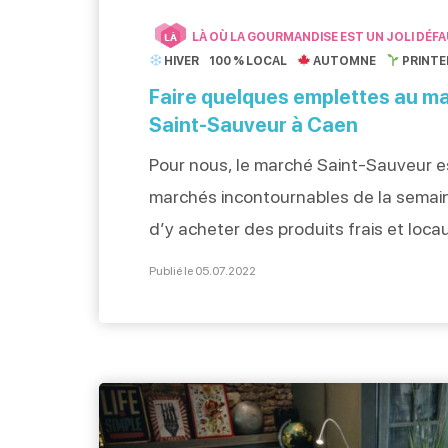
LÀ OÙ LA GOURMANDISE EST UN JOLI DÉF
LÀ
HIVER
100 % LOCAL
AUTOMNE
PRINT
Faire quelques emplettes au m
Saint-Sauveur à Caen
Pour nous, le marché Saint-Sauveur es
marchés incontournables de la semain
d’y acheter des produits frais et locau
aussi le rendez-vous idéal pour faire
Publié le 05.07.2022
emplettes sur les stands des brocant
les vendredis, panier aux bras, on sill
stands de la Place Saint-Sauveur, la 
Pémagnie et les […]