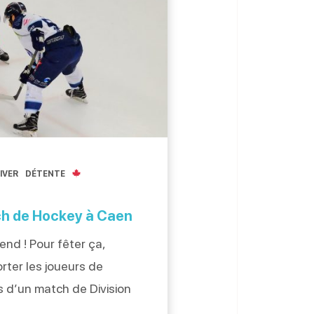
IVER
DÉTENTE
ch de Hockey à Caen
nd ! Pour fêter ça,
ter les joueurs de
s d’un match de Division
e club comptait alors 17