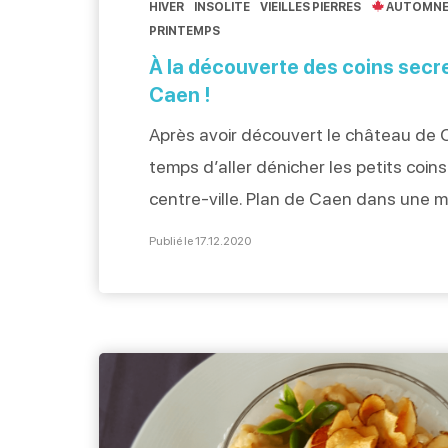
HIVER
INSOLITE
VIEILLES PIERRES
AUTOMN
PRINTEMPS
À la découverte des coins secr
Caen !
Après avoir découvert le château de C
temps d’aller dénicher les petits coin
centre-ville. Plan de Caen dans une m
détail des parcours pédestres dans l’
Publié le 17.12.2020
sommes prêts à découvrir les trésors
patrimoine de Caen et de vous livrer 
tous ses secrets ! La Place Saint […]