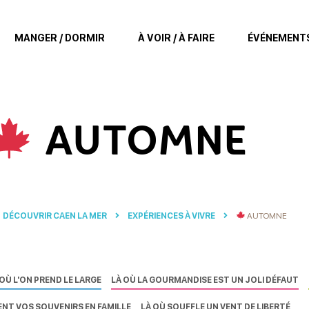
MANGER / DORMIR
À VOIR / À FAIRE
ÉVÉNEMENT
AUTOMNE
DÉCOUVRIR CAEN LA MER
EXPÉRIENCES À VIVRE
AUTOMNE
 OÙ L'ON PREND LE LARGE
LÀ OÙ LA GOURMANDISE EST UN JOLI DÉFAUT
ENT VOS SOUVENIRS EN FAMILLE
LÀ OÙ SOUFFLE UN VENT DE LIBERTÉ