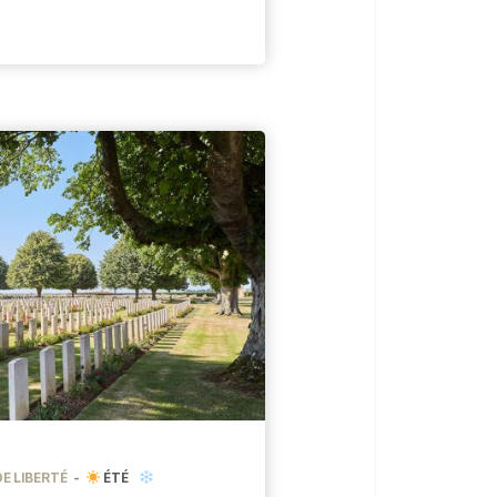
’hui près de 400. En
rendre le maillot
de Montréal […]
E LIBERTÉ
ÉTÉ