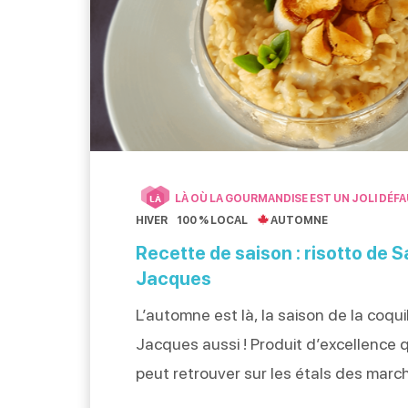
LÀ OÙ LA GOURMANDISE EST UN JOLI DÉF
LÀ
HIVER
100 % LOCAL
AUTOMNE
Recette de saison : risotto de S
Jacques
L’automne est là, la saison de la coqui
Jacques aussi ! Produit d’excellence q
peut retrouver sur les étals des marc
région, elle se déguste d’octobre à ma