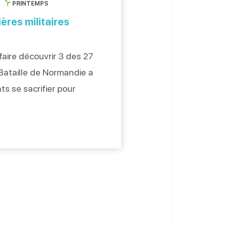
PRINTEMPS
ères militaires
aire découvrir 3 des 27
Bataille de Normandie a
s se sacrifier pour
rection le cimetière
 Sur Sword Beach, dans
ur mer, allons découvrir
rrés 1005 soldats alliés