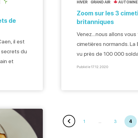
E
HIVER
GRAND AIR
AUTOMNE
Zoom sur les 3 cimeti
ets de
britanniques
Venez…nous allons vous f
aen, il est
cimetières normands. La 
s secrets du
vu près de 100 000 soldat
ain et
nous donner la Liberté. Di
Publié le 17.12.2020
autre, nous
d’Hermanville-sur-mer !
 cachés du
la station d’Hermanville s
(presque)
ce cimetière où sont ente
parmi lesquels 986 […]
1
…
3
4