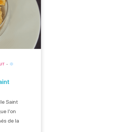
AUT
aint
lle Saint
ue l’on
hés de la
i. Le chef