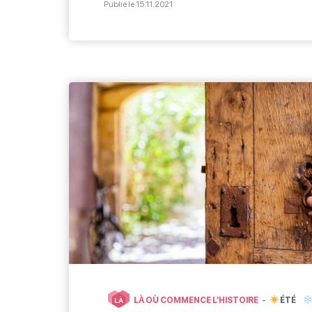
Publié le 15.11.2021
meilleures adresses du coin pour bru
couple, entre amis ou en famille ! Com
maison Au coeur du village […]
LÀ OÙ COMMENCE L'HISTOIRE
ÉTÉ
LÀ