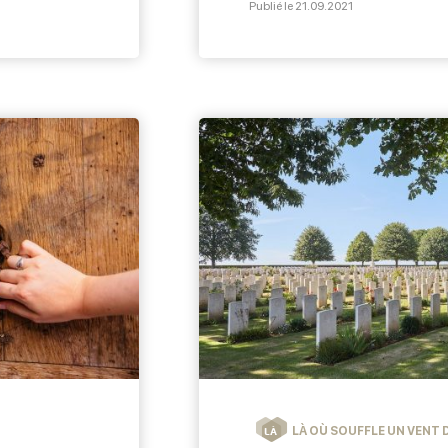
Publié le 21.09.2021
ncher en
membres, ils sont aujourd
me à la
1970, il est décidé de rep
tricolore des canadiens 
LÀ OÙ SOUFFLE UN VENT D
LÀ