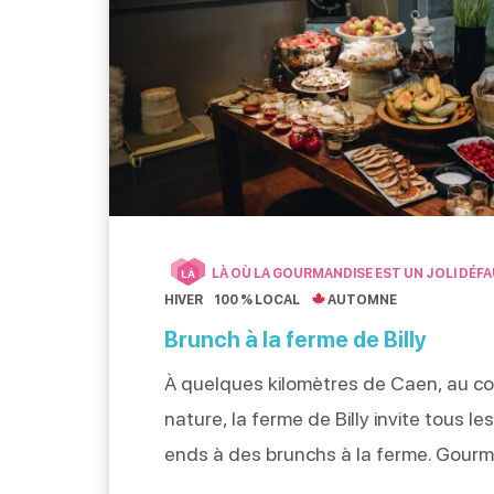
LÀ OÙ LA GOURMANDISE EST UN JOLI DÉF
LÀ
HIVER
100 % LOCAL
AUTOMNE
Brunch à la ferme de Billy
À quelques kilomètres de Caen, au co
nature, la ferme de Billy invite tous l
ends à des brunchs à la ferme. Gour
dans une ambiance cosy, c’est une d