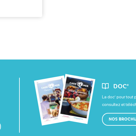
uistreham
 Saint
ents 12
DOC'
La doc’ pour tout 
consultez et télé
NOS BROCH