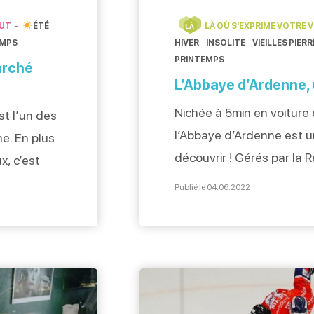
AUT
ÉTÉ
LÀ OÙ S'EXPRIME VOTRE 
LÀ
EMPS
HIVER
INSOLITE
VIEILLES PIER
PRINTEMPS
arché
L’Abbaye d’Ardenne, 
Nichée à 5min en voiture 
t l’un des
l’Abbaye d’Ardenne est u
e. En plus
découvrir ! Gérés par la 
x, c’est
bâtiments de l’abbaye acc
 quelques
Publié le 04.06.2022
Mémoires de l’édition co
eurs. Tous
monumentale bibliothèqu
onne les
l’ancienne abbatiale. En
rue
architecture médiévale et 
vous emmène […]