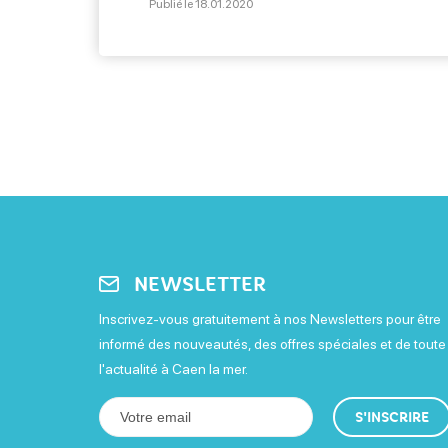
Publié le 18.01.2020
de l’Hôtel Restaurant Thalazur de O
nous partage sa recette de risotto de
Jacques. Bonne dégustation ! Ingrédi
pièces […]
NEWSLETTER
Inscrivez-vous gratuitement à nos Newsletters pour être
informé des nouveautés, des offres spéciales et de toute
l'actualité à Caen la mer.
S'INSCRIRE