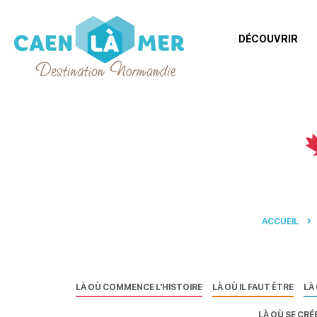
DÉCOUVRIR
Caen
la
mer
Tourisme
ACCUEIL
LÀ OÙ COMMENCE L'HISTOIRE
LÀ OÙ IL FAUT ÊTRE
LÀ
LÀ OÙ SE CRÉ