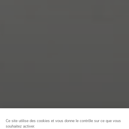
ACCUEIL
DÉCOUVRIR CAEN LA MER
EXPÉRIENCES À VIVRE
VIBREZ LORS D’UN MATCH DE HOCKEY À CAEN
Ce site utilise des cookies et vous donne le contrôle sur ce que vous
souhaitez activer.