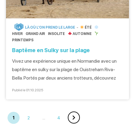
LÀ OÙ L'ON PREND LE LARGE
ÉTÉ
LÀ
HIVER
GRAND AIR
INSOLITE
AUTOMNE
PRINTEMPS
Baptême en Sulky sur la plage
Vivez une expérience unique en Normandie avec un
baptême en sulky sur la plage de Ouistreham Riva-
Bella. Portés par deux anciens trotteurs, découvrez
des sensations grisantes et apaisantes à la fois, entre
Publié le 01.10.2025
vitesse et embruns marins. Rencontre avec Detroit et
Electron Le rendez-vous est donné devant la plage de
Ouistreham Riva-Bella où nous faisons la […]
1
2
…
4