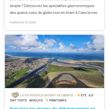
simple ? Découvrez les spécialités gastronomiques
des quatre coins du globe tout en étant à Caen la mer.
Ce voyage culinaire vous emmène sur les traces des
Publié le 03.01.2026
gourmets des 5 continents. Bon appétit ! Destination
l’Afrique Le petit truc en +: l’accueil comme les […]
LÀ OÙ SOUFFLE UN VENT DE LIBERTÉ
ÉTÉ
ILS
LÀ
ONT TESTÉ
INSOLITE
PRINTEMPS
Survolez les plages du débarquement en