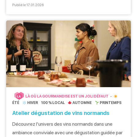
électrique, en voilier ou en jet ski, vivez des aventures
Publié le 17.01.2026
nautiques inoubliables et laissez-vous séduire par les
trésors maritimes de Caen la mer. Pour découvrir
encore plus d’activités nautiques […]
LÀ OÙ LA GOURMANDISE EST UN JOLI DÉFAUT
LÀ
ÉTÉ
HIVER
100 % LOCAL
AUTOMNE
PRINTEMPS
Atelier dégustation de vins normands
Découvrez l’univers des vins normands dans une
ambiance conviviale avec une dégustation guidée par