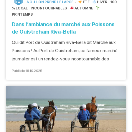
LÀ OÙ L'ON PREND LE LARGE
ÉTÉ
HIVER
100
LÀ
% LOCAL
INCONTOURNABLES
AUTOMNE
PRINTEMPS
Dans l’ambiance du marché aux Poissons
de Ouistreham Riva-Bella
Qui dit Port de Ouistreham Riva-Bella dit Marché aux
Poissons ! Au Port de Ouistreham, ce fameux marché
journalier est un rendez-vous incontournable des
pêcheurs et des amateurs de poisson frais. L’arrivée
Publié le 16.10.2025
des chalutiers Situé dans le Port de Ouistreham, le
marché aux Poissons, sous sa halle, accueille 24
pêcheurs tous les matins de 8h à 13h. […]