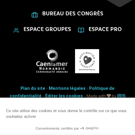
BUREAU DES CONGRÈS
ESPACE GROUPES
ESPACE PRO
Plan du site
-
Mentions légales
-
Politique de
confidentialité
-
Éditer les cookies
- Made with
by
IRIS
Interactive
Ce site utilise des cookies et vous donne le contrôle sur ce que vous
Accessibilité: non conforme
souhaitez activer.
Ce site est protégé par reCAPTCHA. Les
règles de confidentialité
et les
conditions d'utilisation
de Google s'appliquent.
Consentements certifiés par