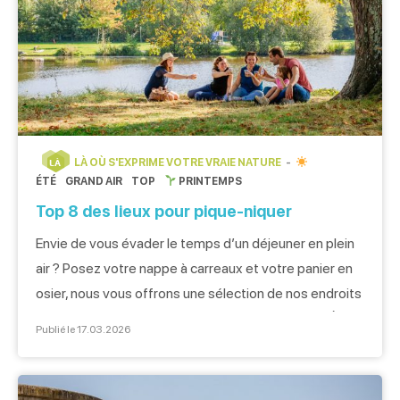
LÀ OÙ S'EXPRIME VOTRE VRAIE NATURE
LÀ
ÉTÉ
GRAND AIR
TOP
PRINTEMPS
Top 8 des lieux pour pique-niquer
Envie de vous évader le temps d’un déjeuner en plein
air ? Posez votre nappe à carreaux et votre panier en
osier, nous vous offrons une sélection de nos endroits
préférés pour faire un pique-nique à Caen la mer. À
Publié le 17.03.2026
l’ombre de l’Abbaye aux Hommes Petit coin de nature
au pied de l’Abbaye aux Hommes, […]