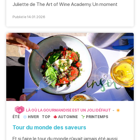
Juliette de The Art of Wine Academy. Un moment
chaleureux à la découverte du terroir normand. Un
Publié le 14.01.2026
cadre cosy et chaleureux pour nous recevoir Pour cet
atelier intimiste, rendez-vous dans un hébergement
atypique : WeLiving. Cette habitation de coliving, dans
un […]
LÀ OÙ LA GOURMANDISE EST UN JOLI DÉFAUT
LÀ
ÉTÉ
HIVER
TOP
AUTOMNE
PRINTEMPS
Tour du monde des saveurs
Et si faire le tour du monde n’avait jamais été aussi