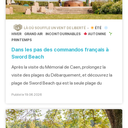
LÀ OÙ SOUFFLE UN VENT DE LIBERTÉ
ÉTÉ
LÀ
HIVER
GRAND AIR
INCONTOURNABLES
AUTOMNE
PRINTEMPS
Dans les pas des commandos français à
Sword Beach
Après la visite du Mémorial de Caen, prolongez la
visite des plages du Débarquement, et découvrez la
plage de Sword Beach qui est la seule plage du
Débarquement où des français ont débarqué. Sword
Publié le 19.06.2026
Beach, là où les Français ont débarqué À notre arrivée
à Sword Beach, on se rend compte que la plage
ressemble […]