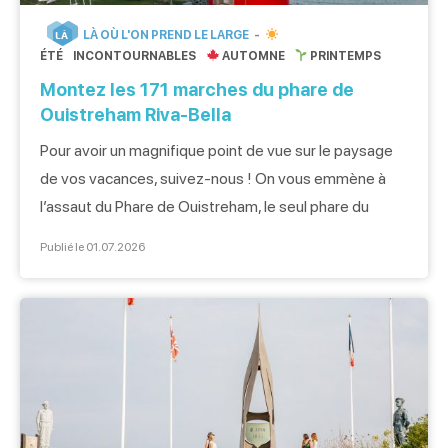
LÀ OÙ L'ON PREND LE LARGE
LÀ
ÉTÉ
INCONTOURNABLES
AUTOMNE
PRINTEMPS
Montez les 171 marches du phare de
Ouistreham Riva-Bella
Pour avoir un magnifique point de vue sur le paysage
de vos vacances, suivez-nous ! On vous emmène à
l’assaut du Phare de Ouistreham, le seul phare du
Calvados aujourd’hui ouvert à la visite. Une expérience
Publié le 01.07.2026
insolite pour petits et grands. L’ascension du phare
blanc et rouge, haut de 38 m Avant d’attaquer
l’ascension, inspirez […]