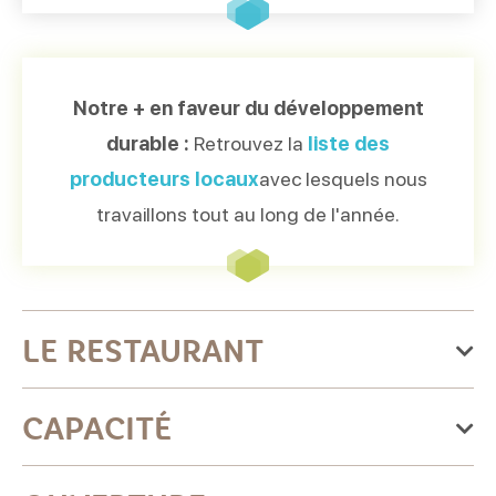
Notre + en faveur du développement
durable :
Retrouvez la
liste des
producteurs locaux
avec lesquels nous
travaillons tout au long de l'année.
LE RESTAURANT
Catégories : Cuisine traditionnelle française, Cuisine
CAPACITÉ
traditionnelle
Spécialités culinaires : Cuisine normande, Régionales
Capacité groupe maximum : 120 personnes