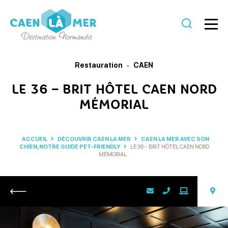
Caen
la
Restauration
CAEN
mer
LE 36 – BRIT HÔTEL CAEN NORD
Tourisme
MÉMORIAL
ACCUEIL
DÉCOUVRIR CAEN LA MER
CAEN LA MER AVEC SON
CHIEN, NOTRE GUIDE PET-FRIENDLY
LE 36 – BRIT HÔTEL CAEN NORD
MÉMORIAL
Retour