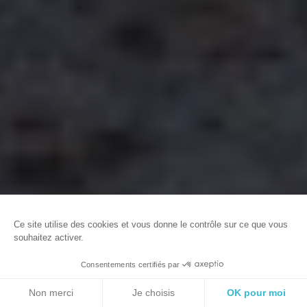
ACCUEIL
EVENEMENTS ET MANIFESTATIONS
VACANCES EN
FAMILLE
Ce site utilise des cookies et vous donne le contrôle sur ce que vous
souhaitez activer.
©Caen l
Consentements certifiés par
FR
Haut
RÉSERVER
Non merci
Je choisis
OK pour moi