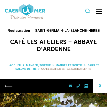
Caen
la
Restauration
SAINT-GERMAIN-LA-BLANCHE-HERBE
mer
CAFÉ LES ATELIERS – ABBAYE
Tourisme
D’ARDENNE
ACCUEIL
MANGER / DORMIR
MANGER ET SORTIR
BARS ET
SALONS DE THÉ
CAFÉ LES ATELIERS – ABBAYE D’ARDENNE
Retour