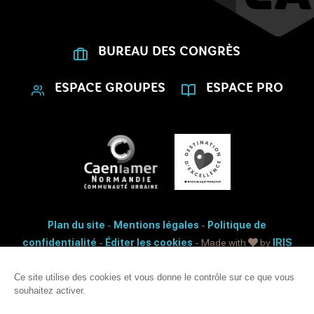
BUREAU DES CONGRÈS
ESPACE GROUPES
ESPACE PRO
Plan du site
-
Mentions légales
-
Politique de
confidentialité
-
Éditer les cookies
- Made with
by
IRIS
Interactive
Ce site utilise des cookies et vous donne le contrôle sur ce que vous
Accessibilité: non conforme
souhaitez activer.
Ce site est protégé par reCAPTCHA. Les
règles de confidentialité
et les
conditions d'utilisation
de Google s'appliquent.