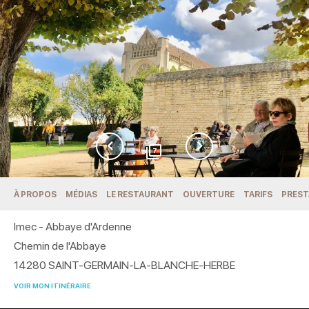
7
À PROPOS
MÉDIAS
LE RESTAURANT
OUVERTURE
TARIFS
PREST
Imec - Abbaye d'Ardenne
Chemin de l'Abbaye
14280
SAINT-GERMAIN-LA-BLANCHE-HERBE
VOIR MON ITINÉRAIRE