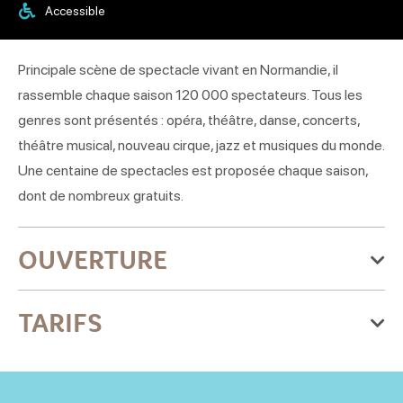
Accessible
Principale scène de spectacle vivant en Normandie, il
rassemble chaque saison 120 000 spectateurs. Tous les
genres sont présentés : opéra, théâtre, danse, concerts,
théâtre musical, nouveau cirque, jazz et musiques du monde.
Une centaine de spectacles est proposée chaque saison,
dont de nombreux gratuits.
OUVERTURE
Du jeudi 01 janvier 2026
TARIFS
au jeudi 31 décembre 2026
Mardi
Tarif de base
: Tarifs sur https://theatre-caen.notre-
billetterie.fr/
Ouvert de 13h à 18h30