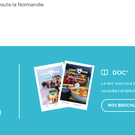
oute la Normandie.
DOC'
La doc’ pour tout 
consultez et télé
NOS BROCH