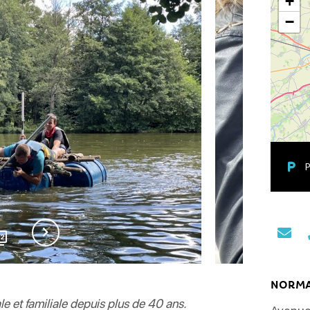
+
−
P
12
NORMA
 et familiale depuis plus de 40 ans.