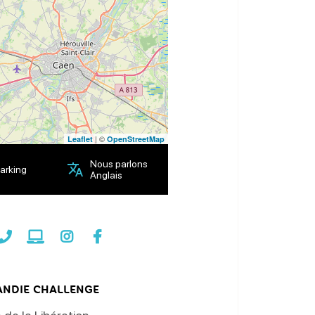
| ©
Leaflet
OpenStreetMap
Nous parlons
arking
Anglais
NDIE CHALLENGE