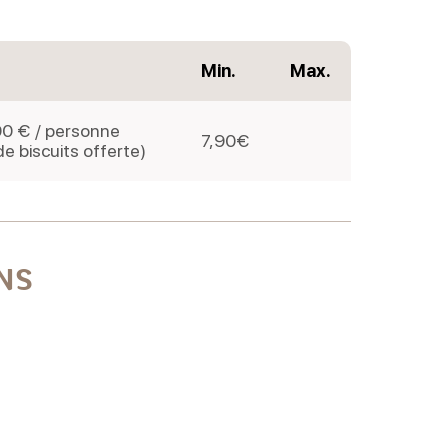
Min.
Max.
,90 € / personne
7,90€
de biscuits offerte)
NS