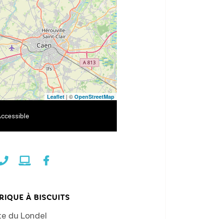
| ©
Leaflet
OpenStreetMap
ccessible
RIQUE À BISCUITS
te du Londel