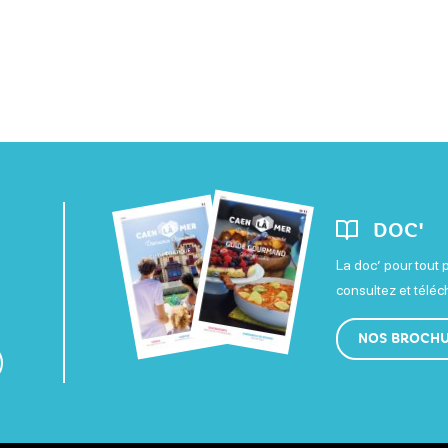
DOC'
La doc’ pour tout 
consultez et télé
NOS BROCH