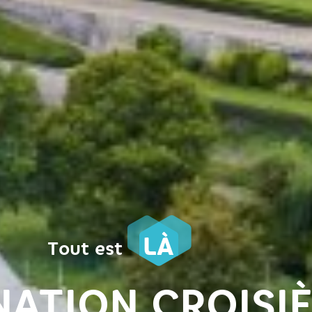
LÀ
Tout est
NATION CROISI