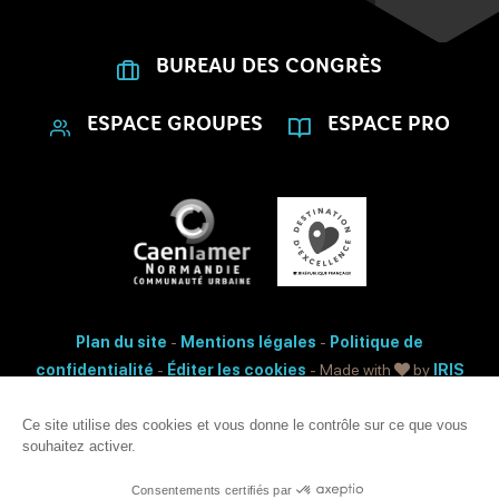
BUREAU DES CONGRÈS
ESPACE GROUPES
ESPACE PRO
Plan du site
-
Mentions légales
-
Politique de
confidentialité
-
Éditer les cookies
- Made with
by
IRIS
Interactive
Ce site utilise des cookies et vous donne le contrôle sur ce que vous
Accessibilité: non conforme
souhaitez activer.
Ce site est protégé par reCAPTCHA. Les
règles de confidentialité
et les
conditions d'utilisation
de Google s'appliquent.
Consentements certifiés par