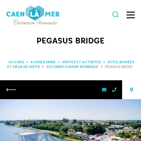
Caen
la
PEGASUS BRIDGE
mer
Tourisme
ACCUEIL
A VOIR À FAIRE
VISITES ET ACTIVITÉS
SITES, MUSÉES
ET LIEUX DE VISITE
SECONDE GUERRE MONDIALE
PEGASUS BRIDGE
Retour