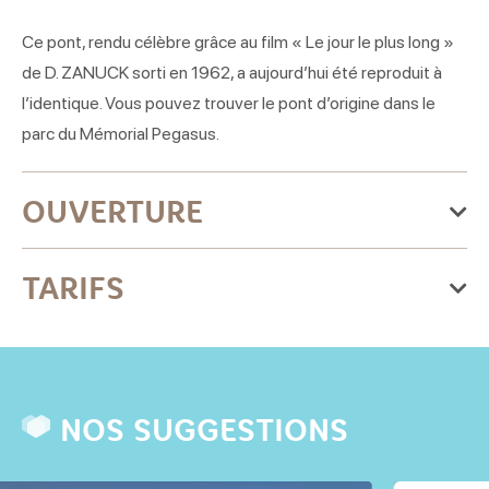
Ce pont, rendu célèbre grâce au film « Le jour le plus long »
de D. ZANUCK sorti en 1962, a aujourd’hui été reproduit à
l’identique. Vous pouvez trouver le pont d’origine dans le
parc du Mémorial Pegasus.
OUVERTURE
Du jeudi 01 janvier 2026
TARIFS
au jeudi 31 décembre 2026
Lundi
Gratuit
Ouvert
NOS SUGGESTIONS
Mardi
Ouvert