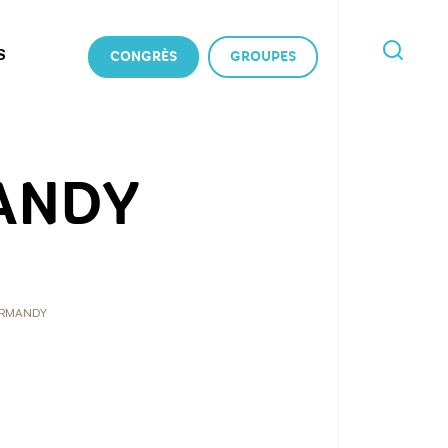
S
CONGRÈS
GROUPES
JE
RECHERCHE
ANDY
ORMANDY