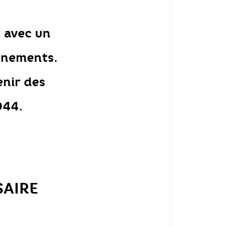
 avec un
énements.
enir des
944.
SAIRE