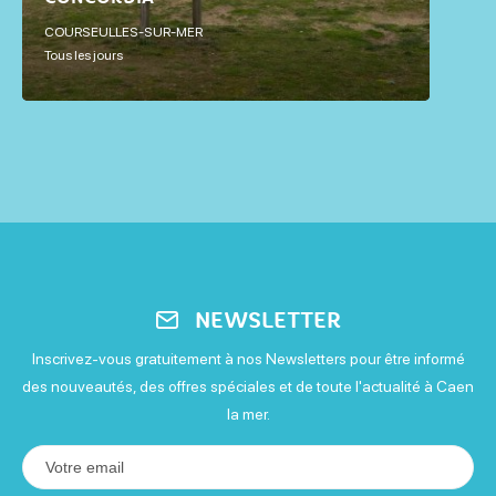
Ouvert de 10h à 17h
COURSEULLES-SUR-MER
Tous les jours
Dimanche
Ouvert de 10h à 17h
NEWSLETTER
Inscrivez-vous gratuitement à nos Newsletters pour être informé
des nouveautés, des offres spéciales et de toute l'actualité à Caen
la mer.