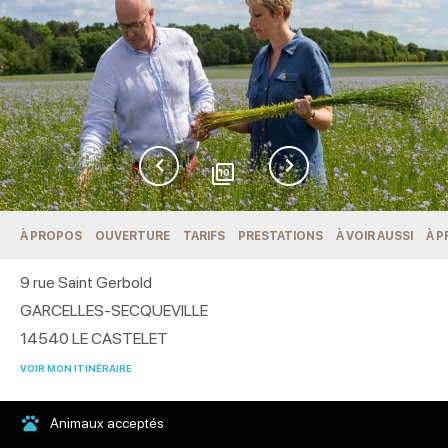
10
À PROPOS
OUVERTURE
TARIFS
PRESTATIONS
À VOIR AUSSI
À P
9 rue Saint Gerbold
GARCELLES-SECQUEVILLE
14540
LE CASTELET
VOIR MON ITINÉRAIRE
Animaux acceptés