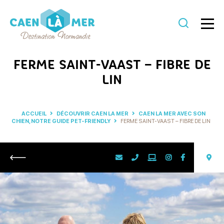
Caen
la
FERME SAINT-VAAST – FIBRE DE
mer
LIN
Tourisme
ACCUEIL
DÉCOUVRIR CAEN LA MER
CAEN LA MER AVEC SON
CHIEN, NOTRE GUIDE PET-FRIENDLY
FERME SAINT-VAAST – FIBRE DE LIN
Retour