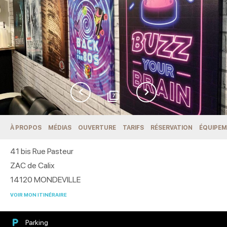
7
À PROPOS
MÉDIAS
OUVERTURE
TARIFS
RÉSERVATION
ÉQUIPEM
41 bis Rue Pasteur
ZAC de Calix
14120
MONDEVILLE
VOIR MON ITINÉRAIRE
Parking