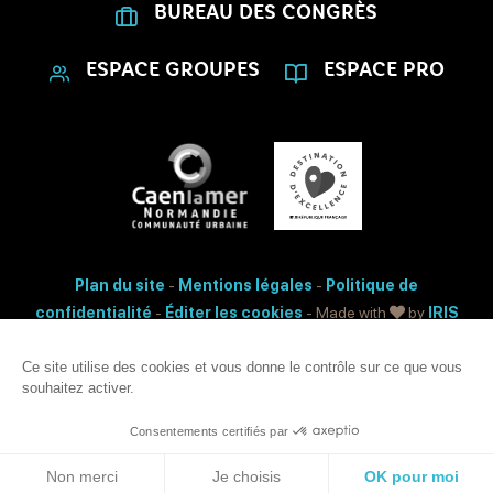
BUREAU DES CONGRÈS
ESPACE GROUPES
ESPACE PRO
Plan du site
-
Mentions légales
-
Politique de
confidentialité
-
Éditer les cookies
- Made with
by
IRIS
Interactive
Accessibilité: non conforme
Ce site utilise des cookies et vous donne le contrôle sur ce que vous
souhaitez activer.
Ce site est protégé par reCAPTCHA. Les
règles de confidentialité
et les
conditions d'utilisation
de Google s'appliquent.
Consentements certifiés par
Haut
Non merci
Je choisis
OK pour moi