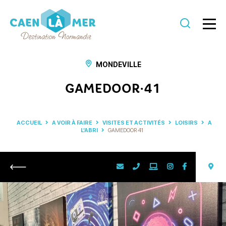
Caen
la
MONDEVILLE
mer
GAMEDOOR·41
Tourisme
ACCUEIL
A VOIR À FAIRE
VISITES ET ACTIVITÉS
LOISIRS
A
L’ABRI
GAMEDOOR·41
Retour