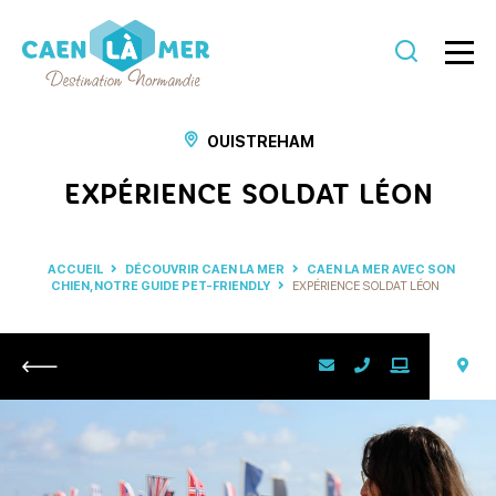
Caen
la
OUISTREHAM
mer
EXPÉRIENCE SOLDAT LÉON
Tourisme
ACCUEIL
DÉCOUVRIR CAEN LA MER
CAEN LA MER AVEC SON
CHIEN, NOTRE GUIDE PET-FRIENDLY
EXPÉRIENCE SOLDAT LÉON
Retour