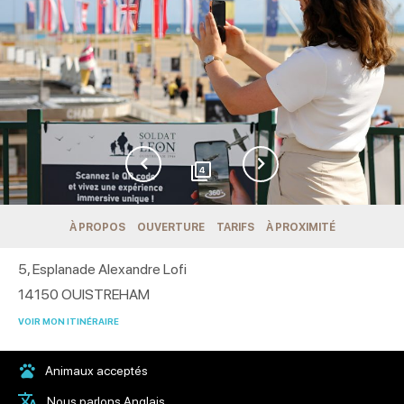
4
À PROPOS
OUVERTURE
TARIFS
À PROXIMITÉ
5, Esplanade Alexandre Lofi
14150
OUISTREHAM
VOIR MON ITINÉRAIRE
Animaux acceptés
Nous parlons Anglais