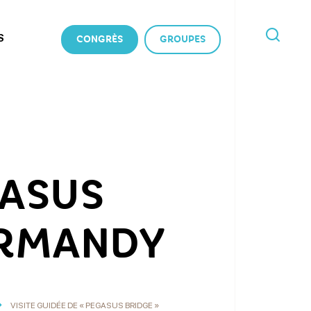
S
CONGRÈS
GROUPES
JE
RECHERCHE
GASUS
ORMANDY
VISITE GUIDÉE DE « PEGASUS BRIDGE »