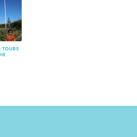
– TOURS
IE
S