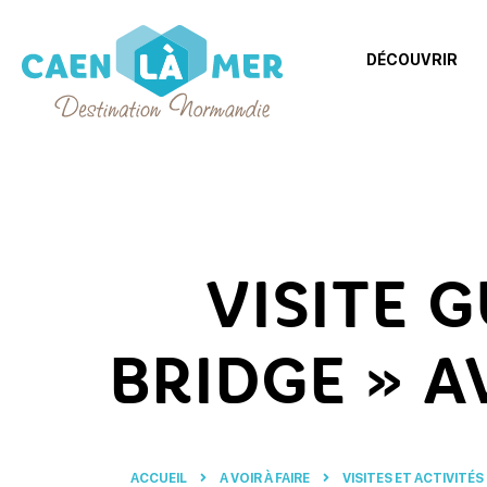
DÉCOUVRIR
Caen
la
mer
Tourisme
VISITE 
BRIDGE » 
ACCUEIL
A VOIR À FAIRE
VISITES ET ACTIVITÉS