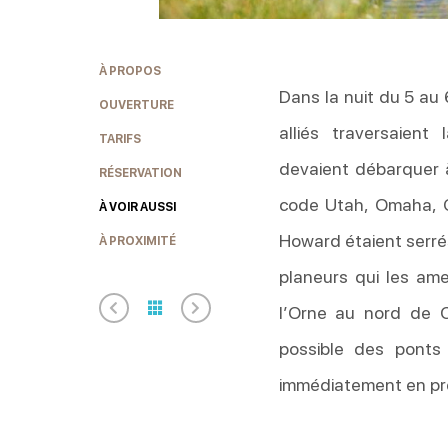
À PROPOS
Dans la nuit du 5 au 
OUVERTURE
alliés traversaient
TARIFS
devaient débarquer à
RÉSERVATION
code Utah, Omaha, 
À VOIR AUSSI
Howard étaient serrés 
À PROXIMITÉ
planeurs qui les ame
l’Orne au nord de C
possible des ponts
immédiatement en pre