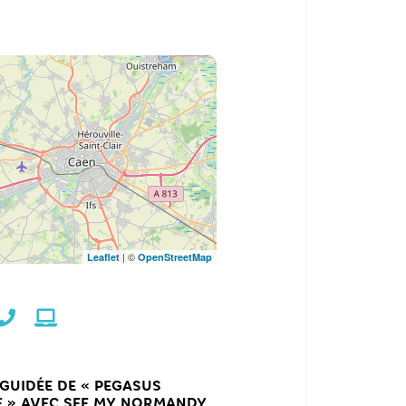
| ©
Leaflet
OpenStreetMap
 GUIDÉE DE « PEGASUS
E » AVEC SEE MY NORMANDY