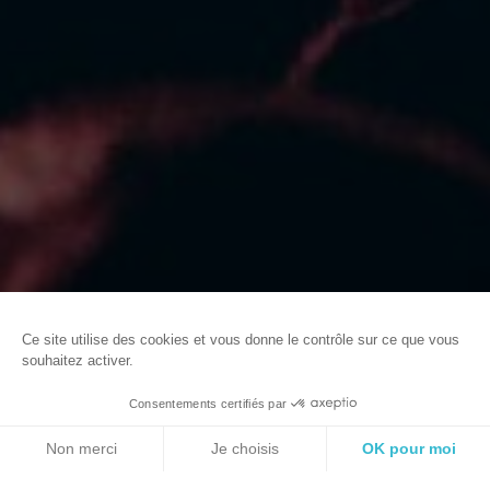
ACCUEIL
EVENEMENTS ET MANIFESTATIONS
TOUT L’AGENDA
Ce site utilise des cookies et vous donne le contrôle sur ce que vous
souhaitez activer.
@Mickael
Consentements certifiés par
FR
Haut
RÉSERVER
Non merci
Je choisis
OK pour moi
de
Axeptio consent
Plateforme de Gestion du Consentement : Personnalisez vos O