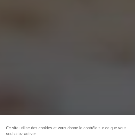
ACCUEIL
DÉCOUVRIR CAEN LA MER
DES ESCAPADES NATURES À
CAEN LA MER
L’ESTUAIRE DE L’ORNE, TABLEAU VIVANT
Ce site utilise des cookies et vous donne le contrôle sur ce que vous
souhaitez activer.