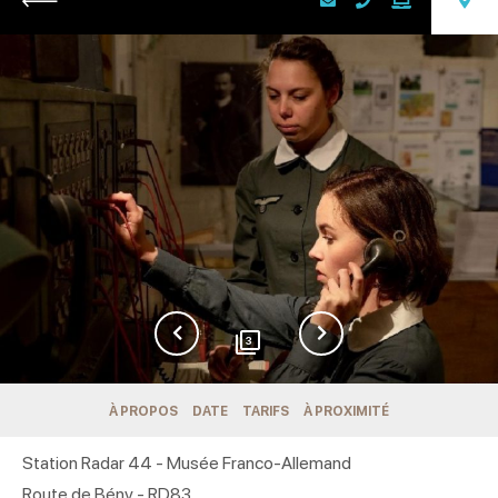
3
À PROPOS
DATE
TARIFS
À PROXIMITÉ
Station Radar 44 - Musée Franco-Allemand
Route de Bény - RD83