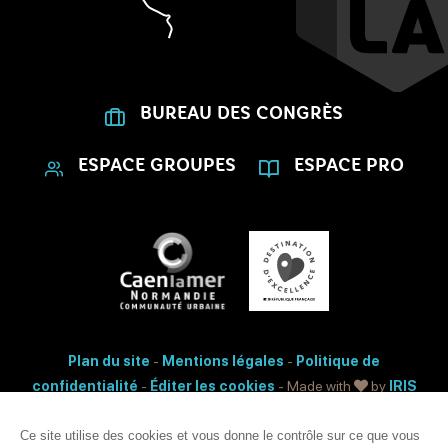
BUREAU DES CONGRÈS
ESPACE GROUPES
ESPACE PRO
Plan du site
-
Mentions légales
-
Politique de
confidentialité
-
Éditer les cookies
- Made with
by
IRIS
Interactive
Ce site utilise des cookies et vous donne le contrôle sur ce que vous
Accessibilité: non conforme