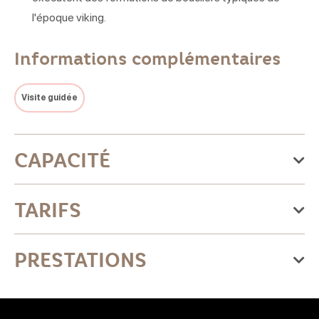
l'époque viking.
Informations complémentaires
Visite guidée
CAPACITÉ
Groupe : 35 personnes maximum
TARIFS
Tarif
PRESTATIONS
Tarif tourisme d'affaires
Tournoi Loki : 2h - 4 épreuves - mini 20 participants
Équipements
27€