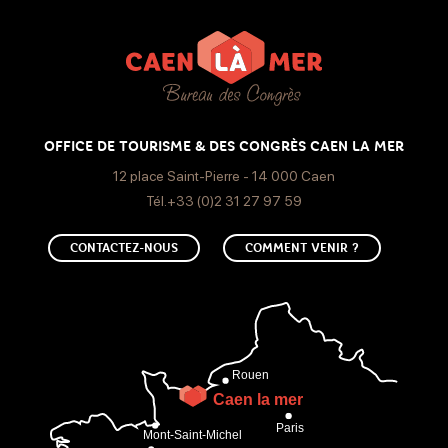
Aire de pique-nique couverte
Bar, cafeteria, salon de thé
Tarif tourisme d'affaires
Tournoi Odin : 2h30 - 5 épreuves - tarif mini 20 participants
Parking gratuit
Toilettes
32€
Tarif tourisme d'affaires
OFFICE DE TOURISME & DES CONGRÈS CAEN LA MER
Services
Tournoi Thor : 3h - 6 épreuves - tarif mini 20 participants
12 place Saint-Pierre - 14 000 Caen
37€
Tél.+33 (0)2 31 27 97 59
Boutique
CONTACTEZ-NOUS
COMMENT VENIR ?