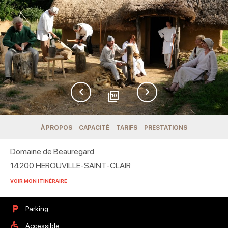
10
À PROPOS
CAPACITÉ
TARIFS
PRESTATIONS
Domaine de Beauregard
14200
HEROUVILLE-SAINT-CLAIR
VOIR MON ITINÉRAIRE
Parking
Accessible