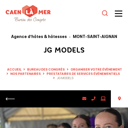
Caen
la
Agence d’hôtes & hôtesses
MONT-SAINT-AIGNAN
mer
JG MODELS
Tourisme
ACCUEIL
BUREAU DES CONGRÈS
ORGANISER VOTRE ÉVÈNEMENT
NOS PARTENAIRES
PRESTATAIRES DE SERVICES ÉVÉNEMENTIELS
JG MODELS
Retour