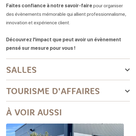
Faites confiance à notre savoir-faire
pour organiser
des évènements mémorable qui allient professionnalisme,
innovation et expérience client.
Découvrez l'impact que peut avoir un évènement
pensé sur mesure pour vous !
SALLES
Nom
TOURISME D'AFFAIRES
50
30
-
-
-
-
Non
L'espace C
Capacité maximum d'accueil en réunion : 30 personnes
À VOIR AUSSI
1 salle(s) de réunion
Type d'évenement