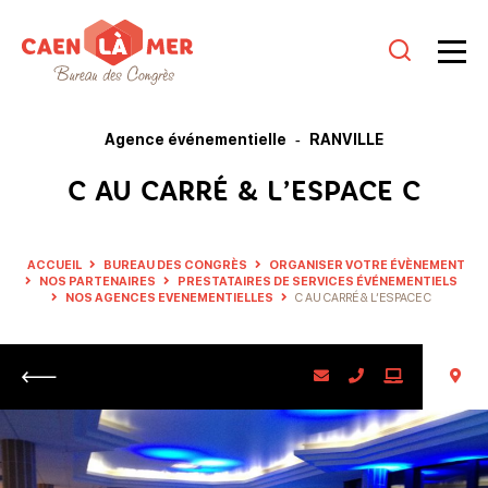
Caen
la
Agence événementielle
RANVILLE
mer
C AU CARRÉ & L’ESPACE C
Tourisme
ACCUEIL
BUREAU DES CONGRÈS
ORGANISER VOTRE ÉVÈNEMENT
NOS PARTENAIRES
PRESTATAIRES DE SERVICES ÉVÉNEMENTIELS
NOS AGENCES EVENEMENTIELLES
C AU CARRÉ & L’ESPACE C
Retour