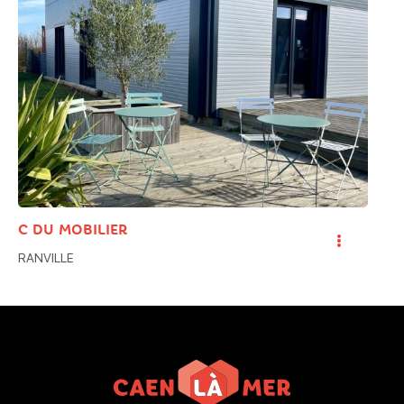
Réunion, séminaire
Équipements des salles
Ecran
WIFI
C DU MOBILIER
RANVILLE