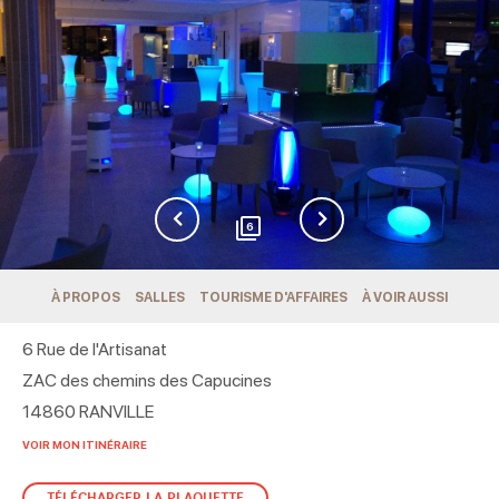
6
À PROPOS
SALLES
TOURISME D'AFFAIRES
À VOIR AUSSI
6 Rue de l'Artisanat
ZAC des chemins des Capucines
14860
RANVILLE
VOIR MON ITINÉRAIRE
TÉLÉCHARGER LA PLAQUETTE