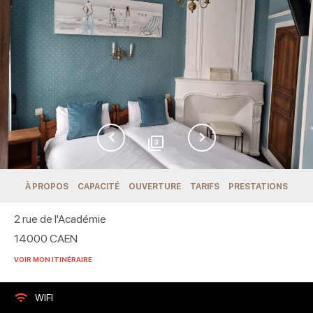
3
À PROPOS
CAPACITÉ
OUVERTURE
TARIFS
PRESTATIONS
2 rue de l'Académie
14000
CAEN
VOIR MON ITINÉRAIRE
WIFI