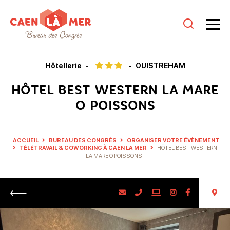
Caen
la
Hôtellerie
OUISTREHAM
mer
HÔTEL BEST WESTERN LA MARE
Tourisme
O POISSONS
ACCUEIL
BUREAU DES CONGRÈS
ORGANISER VOTRE ÉVÈNEMENT
TÉLÉTRAVAIL & COWORKING À CAEN LA MER
HÔTEL BEST WESTERN
LA MARE O POISSONS
Retour