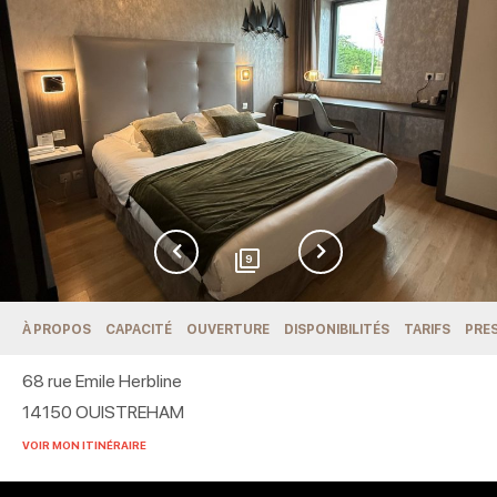
9
À PROPOS
CAPACITÉ
OUVERTURE
DISPONIBILITÉS
TARIFS
PRE
68 rue Emile Herbline
14150
OUISTREHAM
VOIR MON ITINÉRAIRE