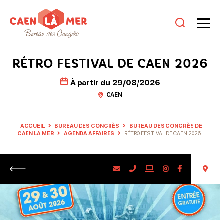
Caen
la
RÉTRO FESTIVAL DE CAEN 2026
mer
À partir du
29/08/2026
Tourisme
CAEN
ACCUEIL
BUREAU DES CONGRÈS
BUREAU DES CONGRÈS DE
CAEN LA MER
AGENDA AFFAIRES
RÉTRO FESTIVAL DE CAEN 2026
Retour