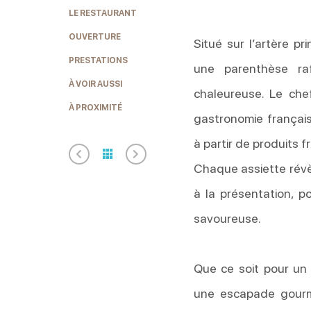
LE RESTAURANT
OUVERTURE
Situé sur l’artère pr
PRESTATIONS
une parenthèse ra
À VOIR AUSSI
chaleureuse. Le chef
À PROXIMITÉ
gastronomie français
à partir de produits f
Chaque assiette révèl
à la présentation, p
savoureuse.
Que ce soit pour un 
une escapade gourm