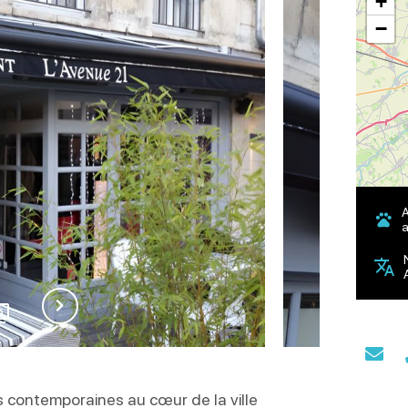
+
−
a
6
s contemporaines au cœur de la ville