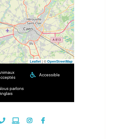
| ©
Leaflet
OpenStreetMap
Animaux
Accessible
cceptés
Nous parlons
Anglais