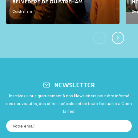
HAM
NORMANDY
Ouvert
Benouville
NEWSLETTER
Inscrivez-vous gratuitement à nos Newsletters pour être informé
des nouveautés, des offres spéciales et de toute l'actualité à Caen
la mer.