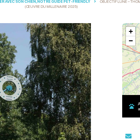
ER AVEC SON CHIEN, NOTRE GUIDE PET-FRIENDLY
OBJECTIF LUNE – THO
(ŒUVRE DU MILLENAIRE 2025)
+
−
a