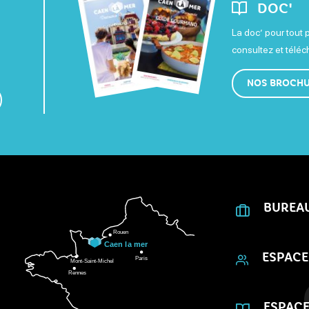
DOC'
La doc’ pour tout 
consultez et télé
NOS BROCH
BUREA
ESPACE
ESPACE