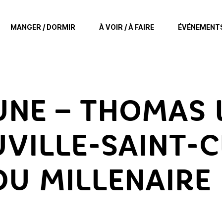
MANGER / DORMIR
À VOIR / À FAIRE
ÉVÉNEMENT
UNE – THOMAS 
VILLE-SAINT-C
U MILLENAIRE