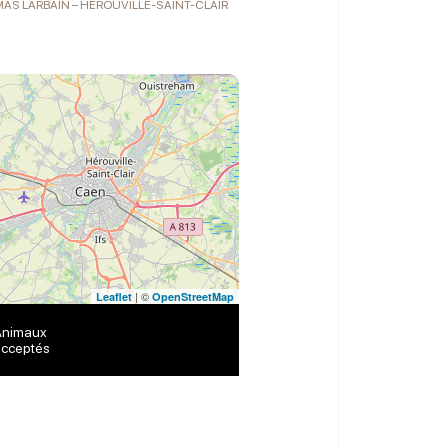
MAS LARBAIN – HÉROUVILLE-SAINT-CLAIR
| ©
Leaflet
OpenStreetMap
Animaux
cceptés