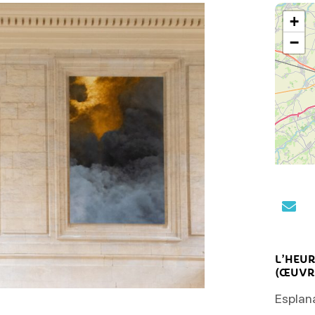
+
−
L’HEU
(ŒUVR
Esplan