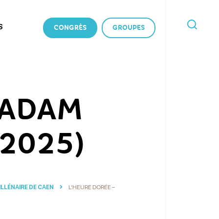
S
CONGRÈS
GROUPES
JE
RECHERCHE
NADAM
 2025)
LLÉNAIRE DE CAEN
L’HEURE DORÉE –