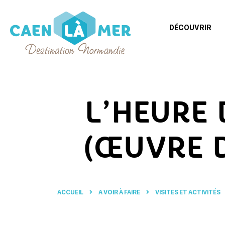
DÉCOUVRIR
Caen
la
mer
L’HEURE
Tourisme
(ŒUVRE D
ACCUEIL
A VOIR À FAIRE
VISITES ET ACTIVITÉS