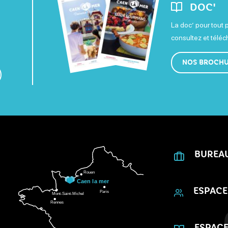
DOC'
La doc’ pour tout 
consultez et télé
NOS BROCH
BUREA
ESPACE
ESPACE