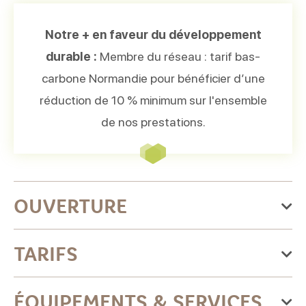
Notre + en faveur du développement
durable :
Membre du réseau : tarif bas-
carbone Normandie pour bénéficier d’une
réduction de 10 % minimum sur l'ensemble
de nos prestations.
OUVERTURE
Du jeudi 01 janvier 2026
TARIFS
au jeudi 31 décembre 2026
Lundi
Tarif
ÉQUIPEMENTS & SERVICES