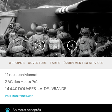
17
À PROPOS
OUVERTURE
TARIFS
ÉQUIPEMENTS & SERVICES
11 rue Jean Monnet
ZAC des Hauts Prés
14440
DOUVRES-LA-DELIVRANDE
VOIR MON ITINÉRAIRE
Animaux acceptés