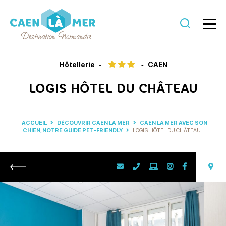
Caen
la
Hôtellerie
CAEN
mer
LOGIS HÔTEL DU CHÂTEAU
Tourisme
ACCUEIL
DÉCOUVRIR CAEN LA MER
CAEN LA MER AVEC SON
CHIEN, NOTRE GUIDE PET-FRIENDLY
LOGIS HÔTEL DU CHÂTEAU
Retour