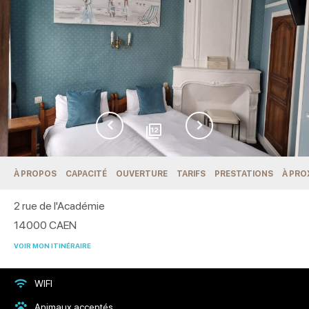
12
À PROPOS
CAPACITÉ
OUVERTURE
TARIFS
PRESTATIONS
À PRO
2 rue de l'Académie
14000
CAEN
VOIR MON ITINÉRAIRE
WIFI
Animaux acceptés