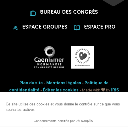
BUREAU DES CONGRÈS
ESPACE GROUPES
ESPACE PRO
Plan du site
-
Mentions légales
-
Politique de
confidentialité
-
Éditer les cookies
- Made with
by
IRIS
Interactive
Ce site utilise des cookies et vous donne le contrôle sur ce que vous
Accessibilité: non conforme
souhaitez activer.
Ce site est protégé par reCAPTCHA. Les
règles de confidentialité
et les
conditions d'utilisation
de Google s'appliquent.
Consentements certifiés par