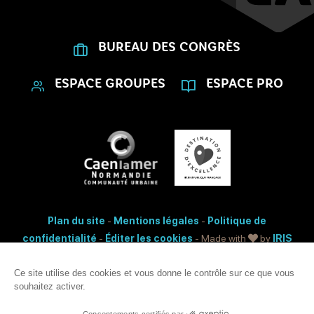
BUREAU DES CONGRÈS
ESPACE GROUPES
ESPACE PRO
Plan du site
-
Mentions légales
-
Politique de
confidentialité
-
Éditer les cookies
- Made with
by
IRIS
Interactive
Ce site utilise des cookies et vous donne le contrôle sur ce que vous
Accessibilité: non conforme
souhaitez activer.
Ce site est protégé par reCAPTCHA. Les
règles de confidentialité
et les
conditions d'utilisation
de Google s'appliquent.
Consentements certifiés par