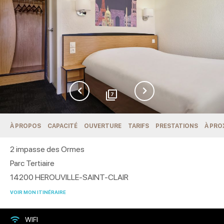
7
À PROPOS
CAPACITÉ
OUVERTURE
TARIFS
PRESTATIONS
À PRO
2 impasse des Ormes
Parc Tertiaire
14200
HEROUVILLE-SAINT-CLAIR
VOIR MON ITINÉRAIRE
WIFI