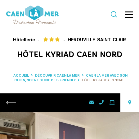
Caen
la
Hôtellerie
HEROUVILLE-SAINT-CLAIR
mer
HÔTEL KYRIAD CAEN NORD
Tourisme
ACCUEIL
DÉCOUVRIR CAEN LA MER
CAEN LA MER AVEC SON
CHIEN, NOTRE GUIDE PET-FRIENDLY
HÔTEL KYRIAD CAEN NORD
Retour