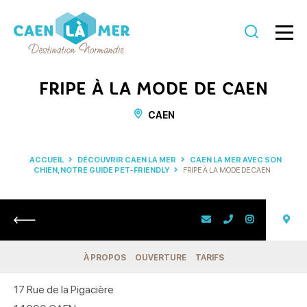
Caen
la
FRIPE À LA MODE DE CAEN
mer
CAEN
Tourisme
ACCUEIL
DÉCOUVRIR CAEN LA MER
CAEN LA MER AVEC SON
CHIEN, NOTRE GUIDE PET-FRIENDLY
FRIPE À LA MODE DE CAEN
Retour
À PROPOS
OUVERTURE
TARIFS
17 Rue de la Pigacière