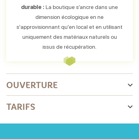
durable :
La boutique s’ancre dans une
dimension écologique en ne
s'approvisionnant qu'en local et en utilisant
uniquement des matériaux naturels ou
issus de récupération.
OUVERTURE
Du jeudi 01 janvier 2026
TARIFS
au jeudi 31 décembre 2026
Lundi
Tarif
Ouvert de 14h à 19h
Prix ronds : 5 / 10 / 15 / 20 / 30 €