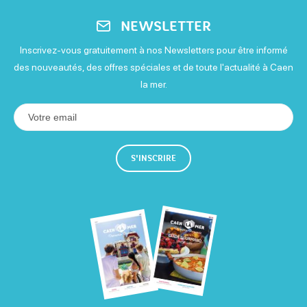
Mardi
5€
NEWSLETTER
Ouvert de 13h à 19h
30€
Inscrivez-vous gratuitement à nos Newsletters pour être informé
des nouveautés, des offres spéciales et de toute l'actualité à Caen
Mercredi
la mer.
Moyens de paiement
Ouvert de 11h à 19h
Jeudi
RolloN
Ouvert de 13h à 19h
S'INSCRIRE
Vendredi
Ouvert de 13h à 19h
Samedi
Ouvert de 11h à 19h