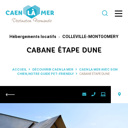
Caen
la
Hébergements locatifs
COLLEVILLE-MONTGOMERY
mer
CABANE ÉTAPE DUNE
Tourisme
ACCUEIL
DÉCOUVRIR CAEN LA MER
CAEN LA MER AVEC SON
CHIEN, NOTRE GUIDE PET-FRIENDLY
CABANE ÉTAPE DUNE
Retour