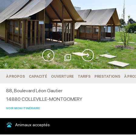
5
À PROPOS
CAPACITÉ
OUVERTURE
TARIFS
PRESTATIONS
À PRO
88, Boulevard Léon Gautier
14880
COLLEVILLE-MONTGOMERY
VOIR MON ITINÉRAIRE
Animaux acceptés