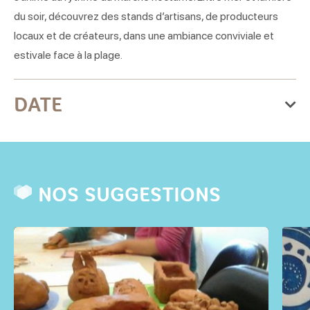
du soir, découvrez des stands d’artisans, de producteurs
locaux et de créateurs, dans une ambiance conviviale et
estivale face à la plage.
DATE
Le jeudi 06 août 2026
Jeudi
NOS SUGGESTIONS
Ouvert de 19h à 23h