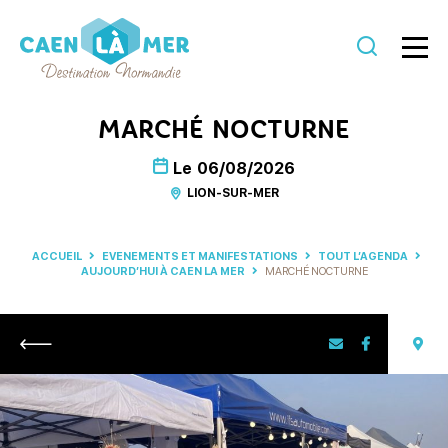
Caen
la
MARCHÉ NOCTURNE
mer
Le
06/08/2026
Tourisme
LION-SUR-MER
ACCUEIL
EVENEMENTS ET MANIFESTATIONS
TOUT L’AGENDA
AUJOURD’HUI À CAEN LA MER
MARCHÉ NOCTURNE
Retour