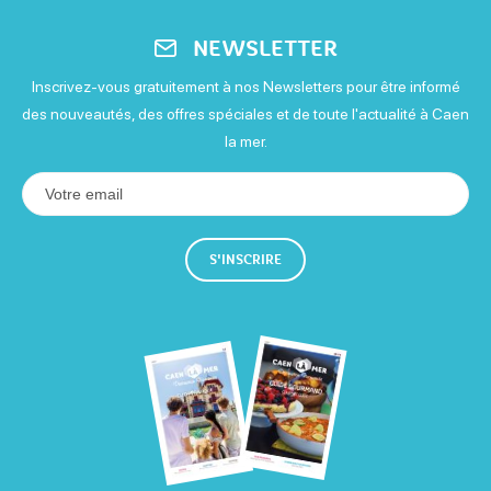
Tarif de base
Mardi
90€
NEWSLETTER
Ouvert
120€
Inscrivez-vous gratuitement à nos Newsletters pour être informé
des nouveautés, des offres spéciales et de toute l'actualité à Caen
Mercredi
la mer.
Ouvert
Jeudi
Ouvert
S'INSCRIRE
Vendredi
Ouvert
Samedi
Ouvert
Dimanche