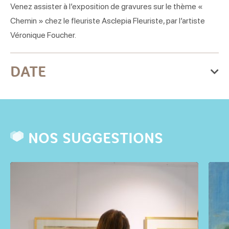
Venez assister à l’exposition de gravures sur le thème «
Chemin » chez le fleuriste Asclepia Fleuriste, par l’artiste
Véronique Foucher.
DATE
Du mercredi 01 juillet 2026
au mardi 01 septembre 2026
Lundi
NOS SUGGESTIONS
Ouvert
Mardi
Ouvert
Mercredi