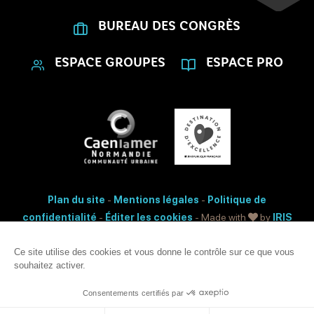
BUREAU DES CONGRÈS
ESPACE GROUPES
ESPACE PRO
Plan du site
-
Mentions légales
-
Politique de
confidentialité
-
Éditer les cookies
- Made with
by
IRIS
Interactive
Ce site utilise des cookies et vous donne le contrôle sur ce que vous
Accessibilité: non conforme
souhaitez activer.
Ce site est protégé par reCAPTCHA. Les
règles de confidentialité
et les
conditions d'utilisation
de Google s'appliquent.
Consentements certifiés par