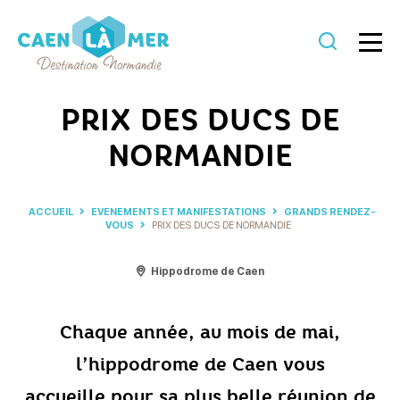
Caen
la
PRIX DES DUCS DE
mer
NORMANDIE
Tourisme
ACCUEIL
EVENEMENTS ET MANIFESTATIONS
GRANDS RENDEZ-
VOUS
PRIX DES DUCS DE NORMANDIE
Hippodrome de Caen
Chaque année, au mois de mai,
l’hippodrome de Caen vous
accueille pour sa plus belle réunion de