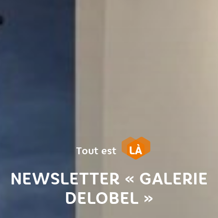
LÀ
Tout est
NEWSLETTER « GALERIE
DELOBEL »