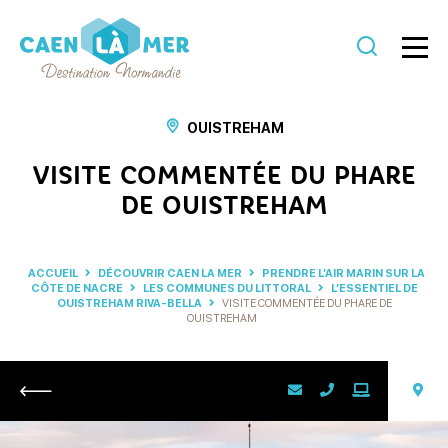
Caen
la
OUISTREHAM
mer
VISITE COMMENTÉE DU PHARE
Tourisme
DE OUISTREHAM
ACCUEIL
DÉCOUVRIR CAEN LA MER
PRENDRE L’AIR MARIN SUR LA
CÔTE DE NACRE
LES COMMUNES DU LITTORAL
L’ESSENTIEL DE
OUISTREHAM RIVA-BELLA
VISITE COMMENTÉE DU PHARE DE
OUISTREHAM
Retour