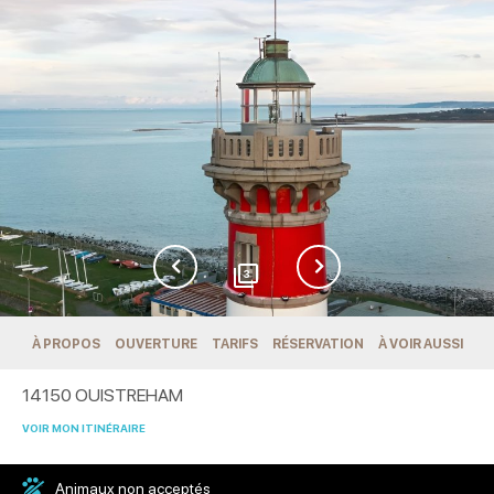
3
À PROPOS
OUVERTURE
TARIFS
RÉSERVATION
À VOIR AUSSI
14150
OUISTREHAM
VOIR MON ITINÉRAIRE
Animaux non acceptés