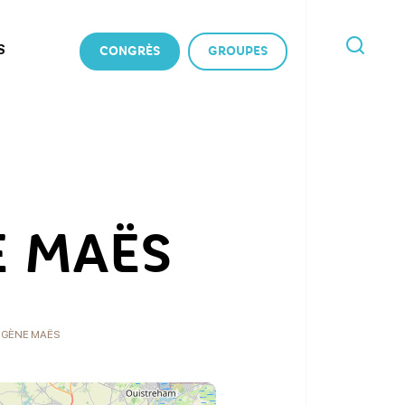
S
CONGRÈS
GROUPES
JE
RECHERCHE
E MAËS
UGÈNE MAËS