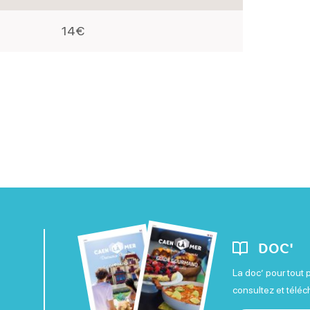
14€
DOC'
La doc’ pour tout 
consultez et télé