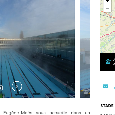
+
−
a
4
STADE
e Eugène-Maës vous accueille dans un