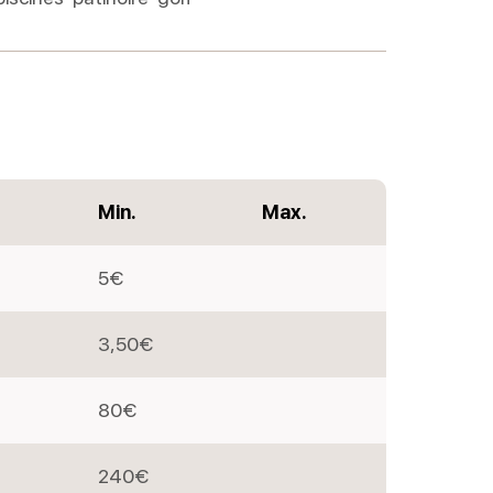
Min.
Max.
5€
3,50€
80€
240€