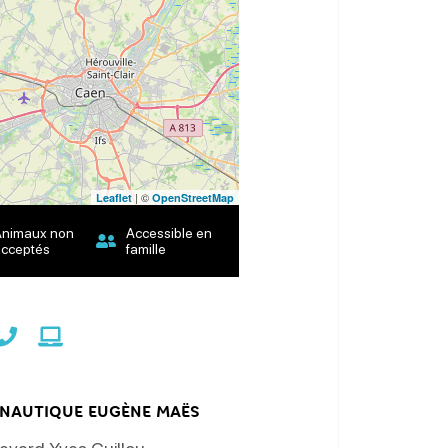
| ©
Leaflet
OpenStreetMap
Animaux non
Accessible en
cceptés
famille
 NAUTIQUE EUGÈNE MAËS