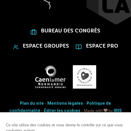
BUREAU DES CONGRÈS
ESPACE GROUPES
ESPACE PRO
Plan du site
-
Mentions légales
-
Politique de
confidentialité
-
Éditer les cookies
- Made with
by
IRIS
Interactive
Accessibilité: non conforme
Ce site utilise des cookies et vous donne le contrôle sur ce que vous
souhaitez activer.