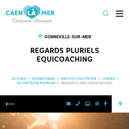
Caen
la
GONNEVILLE-SUR-MER
mer
REGARDS PLURIELS
Tourisme
EQUICOACHING
ACCUEIL
A VOIR À FAIRE
VISITES ET ACTIVITÉS
LOISIRS
ACTIVITÉS DE PLEIN AIR
REGARDS PLURIELS EQUICOACHING
Retour