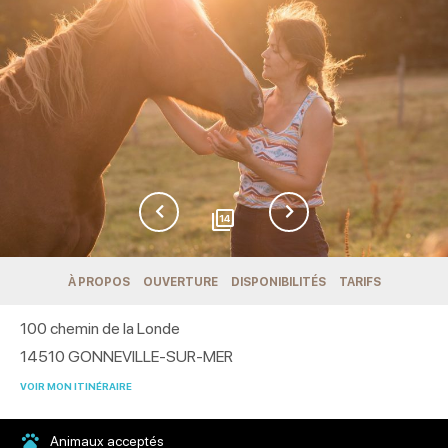
14
À PROPOS
OUVERTURE
DISPONIBILITÉS
TARIFS
100 chemin de la Londe
14510
GONNEVILLE-SUR-MER
VOIR MON ITINÉRAIRE
Animaux acceptés