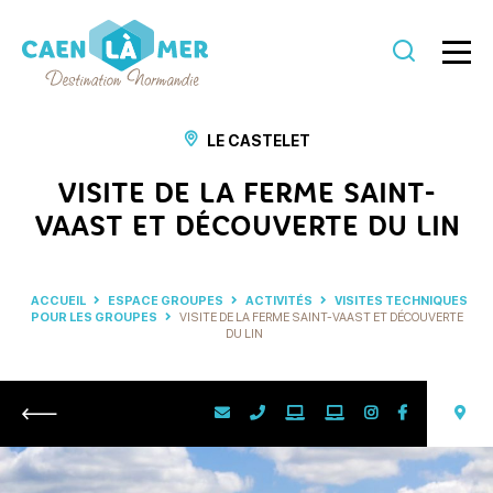
Caen
la
LE CASTELET
mer
VISITE DE LA FERME SAINT-
Tourisme
VAAST ET DÉCOUVERTE DU LIN
ACCUEIL
ESPACE GROUPES
ACTIVITÉS
VISITES TECHNIQUES
POUR LES GROUPES
VISITE DE LA FERME SAINT-VAAST ET DÉCOUVERTE
DU LIN
Retour