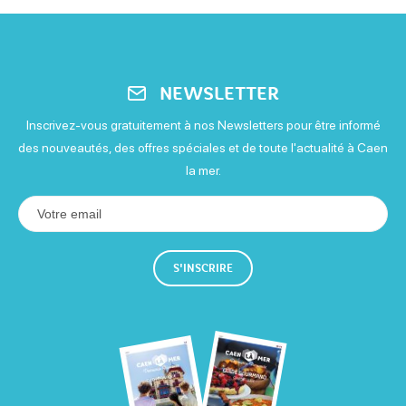
Du jeudi 01 janvier 2026
au jeudi 31 décembre 2026
Lundi
NEWSLETTER
Ouvert
Inscrivez-vous gratuitement à nos Newsletters pour être informé
Mardi
des nouveautés, des offres spéciales et de toute l'actualité à Caen
la mer.
Ouvert
Mercredi
Ouvert
S'INSCRIRE
Jeudi
Ouvert
Vendredi
Ouvert