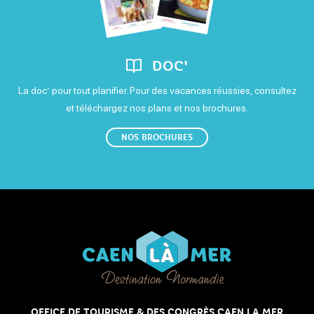
Samedi
Ouvert
DOC'
Dimanche
La doc’ pour tout planifier. Pour des vacances réussies, consultez
Ouvert
et téléchargez nos plans et nos brochures.
NOS BROCHURES
Toute l'année, 7j/7.
OFFICE DE TOURISME & DES CONGRÈS CAEN LA MER