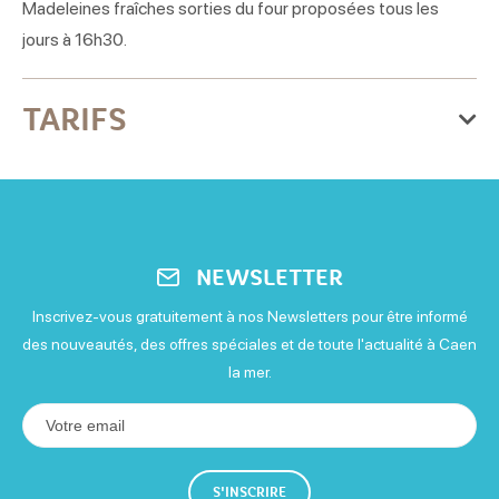
Madeleines fraîches sorties du four proposées tous les
jours à 16h30.
TARIFS
Moyens de paiement
American Express
Carte bleue
Espèces
NEWSLETTER
Eurocard - Mastercard
Visa
Inscrivez-vous gratuitement à nos Newsletters pour être informé
des nouveautés, des offres spéciales et de toute l'actualité à Caen
la mer.
S'INSCRIRE