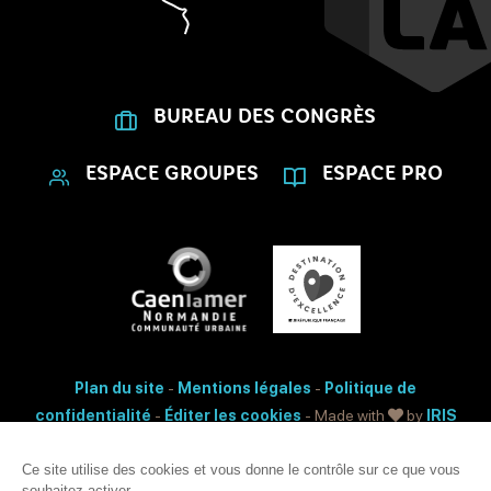
BUREAU DES CONGRÈS
ESPACE GROUPES
ESPACE PRO
Plan du site
-
Mentions légales
-
Politique de
confidentialité
-
Éditer les cookies
- Made with
by
IRIS
Interactive
Accessibilité: non conforme
Ce site utilise des cookies et vous donne le contrôle sur ce que vous
souhaitez activer.