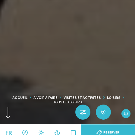
ACCUEIL
A VOIR À FAIRE
VISITES ET ACTIVITÉS
LOISIRS
TOUS LES LOISIRS
©Caen l
FR
Haut
RÉSERVER